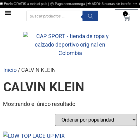
 Envío GRATIS a todo el país | 📦 Pago contraentrega | 💳 ADDI: 3 cuotas sin interés ••• 🚚
0
Envíos y cambios
Inicio
/ CALVIN KLEIN
CALVIN KLEIN
Mostrando el único resultado